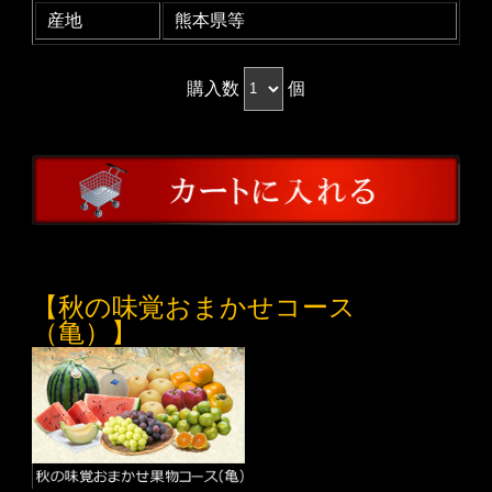
産地
熊本県等
購入数
個
【秋の味覚おまかせコース
（亀）】