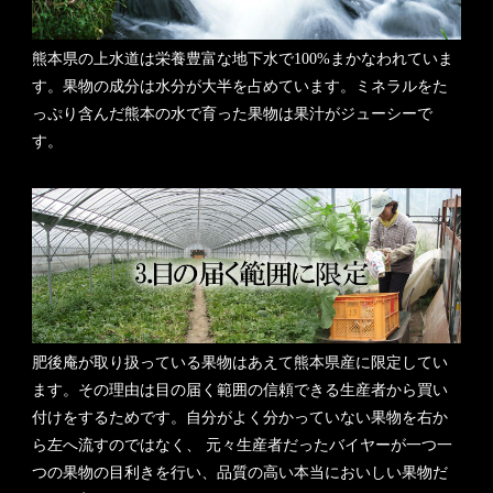
熊本県の上水道は栄養豊富な地下水で100%まかなわれていま
す。果物の成分は水分が大半を占めています。ミネラルをた
っぷり含んだ熊本の水で育った果物は果汁がジューシーで
す。
肥後庵が取り扱っている果物はあえて熊本県産に限定してい
ます。その理由は目の届く範囲の信頼できる生産者から買い
付けをするためです。自分がよく分かっていない果物を右か
ら左へ流すのではなく、 元々生産者だったバイヤーが一つ一
つの果物の目利きを行い、品質の高い本当においしい果物だ