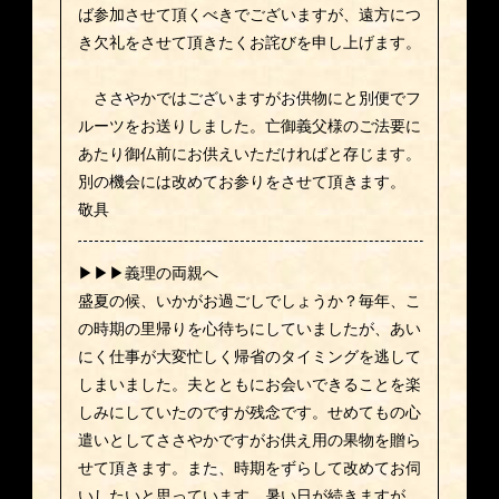
ば参加させて頂くべきでございますが、遠方につ
き欠礼をさせて頂きたくお詫びを申し上げます。
ささやかではございますがお供物にと別便でフ
ルーツをお送りしました。亡御義父様のご法要に
あたり御仏前にお供えいただければと存じます。
別の機会には改めてお参りをさせて頂きます。
敬具
▶▶▶義理の両親へ
盛夏の候、いかがお過ごしでしょうか？毎年、こ
の時期の里帰りを心待ちにしていましたが、あい
にく仕事が大変忙しく帰省のタイミングを逃して
しまいました。夫とともにお会いできることを楽
しみにしていたのですが残念です。せめてもの心
遣いとしてささやかですがお供え用の果物を贈ら
せて頂きます。また、時期をずらして改めてお伺
いしたいと思っています。暑い日が続きますが、