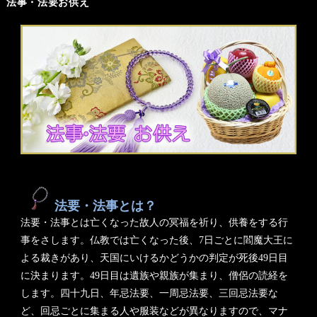
法事・法要お供え
法要・法事とは？
法要・法事とは亡くなった故人の冥福を祈り、供養をする行
事をさします。仏教では亡くなった後、7日ごとに閻魔大王に
よる裁きがあり、天国にいけるかどうかの判定が死後49日目
に決まります。49日目は遺族や親族が集まり、僧侶の読経を
します。四十九日、年忌法要、一周忌法要、三回忌法要な
ど、回忌ごとに集まる人や服装などが異なりますので、マナ