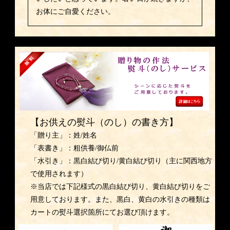
お体にご自愛ください。
【お供えの熨斗（のし）の書き方】
「贈り主」：姓/姓名
「表書き」：粗供養/御仏前
「水引き」：黒白結び切り/黄白結び切り（主に関西地方
で使用されます）
※当店では下記様式の黒白結び切り、黄白結び切りをご
用意しております。また、黒白、黄白の水引きの種類は
カートの熨斗選択箇所にてお選び頂けます。