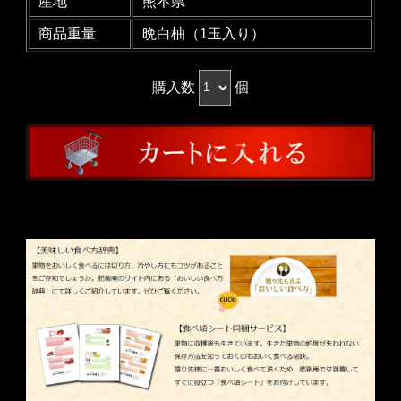
産地
熊本県
商品重量
晩白柚（1玉入り）
購入数
個