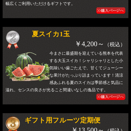
幅広くご利用いただけるギフトです。
夏スイカ1玉
￥4,200～
（税込）
今まさに最盛期を迎えている熊本を代表
する大玉スイカ！シャリシャリとした小
気味いい歯ごたえで、甘くてジューシー
な果汁がたっぷり詰まっています！清涼
感あふれる夏のスイカは季節感と気品に
溢れ、センスの良さが光ること間違いなしの逸品です。
ギフト用フルーツ定期便
￥13,500～
（税込）