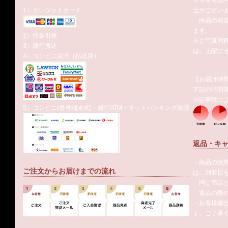
※年末年始
1）クレジットカード
合がござい
商品の発送
ます。
2）代金引換
※お写真同
3）銀行振込
は、上記に
4）コンビニ決済（払込票）
【お届け時
下記の時間
※諸事情に
5）コンビニ(番号端末式)・銀行ATM・ネットバンキング決済
返品・キ
・商品の状
ご注文からお届けまでの流れ
は、到着日
同じ商品と
返品の際の
・お客様都
す。ご了承