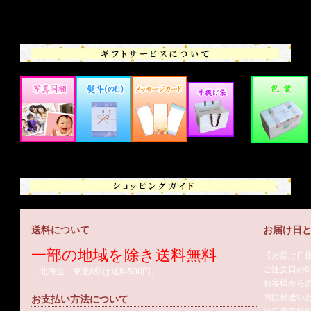
送料について
お届け日
一部の地域を除き送料無料
【お届け日
ご注文日の
（北海道・東北6県は送料500円）
お客様から
内に発送い
お支払い方法について