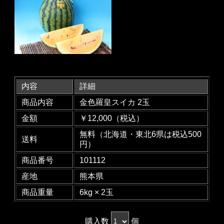
内容
詳細
商品内容
金色羅皇スイカ 2玉
金額
￥12,000（税込）
無料（北海道・東北6県は税込500
送料
円）
商品番号
101112
産地
熊本県
商品重量
6kg × 2玉
購入数
個