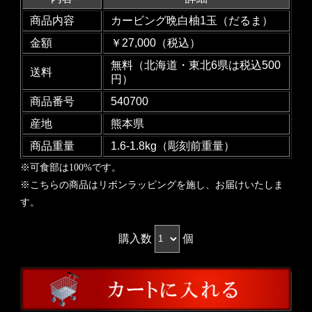
商品内容
カービング晩白柚1玉（だるま）
金額
￥27,000（税込）
無料（北海道・東北6県は税込500
送料
円）
商品番号
540700
産地
熊本県
商品重量
1.6-1.8kg（彫刻前重量）
※可食部は100%です。
※こちらの商品はリボンラッピングを施し、お届けいたしま
す。
購入数
個