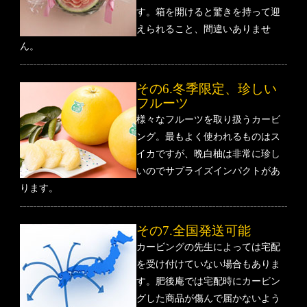
す。箱を開けると驚きを持って迎
えられること、間違いありませ
ん。
その6.冬季限定、珍しい
フルーツ
様々なフルーツを取り扱うカービ
ング。最もよく使われるものはス
イカですが、晩白柚は非常に珍し
いのでサプライズインパクトがあ
ります。
その7.全国発送可能
カービングの先生によっては宅配
を受け付けていない場合もありま
す。肥後庵では宅配時にカービン
グした商品が傷んで届かないよう