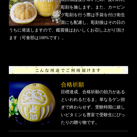
彫刻を施します。また、カービン
グ彫刻を行う際は手袋を付け衛生
面にも配慮し、彫刻後はその日の
うちに発送しますので、鑑賞後はおいしくお召し上がり頂け
ます（可食部は100%です）。
合格祈願
目標達成、合格祈願の効力がある
といわれるだるま。単なるゲン担
ぎで終わらせず、受験時期に嬉し
いビタミンも豊富で受験生にぴっ
たりの贈り物です。