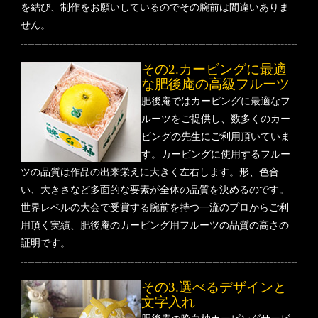
を結び、制作をお願いしているのでその腕前は間違いありま
せん。
その2.カービングに最適
な肥後庵の高級フルーツ
肥後庵ではカービングに最適なフ
ルーツをご提供し、数多くのカー
ビングの先生にご利用頂いていま
す。カービングに使用するフルー
ツの品質は作品の出来栄えに大きく左右します。形、色合
い、大きさなど多面的な要素が全体の品質を決めるのです。
世界レベルの大会で受賞する腕前を持つ一流のプロからご利
用頂く実績、肥後庵のカービング用フルーツの品質の高さの
証明です。
その3.選べるデザインと
文字入れ