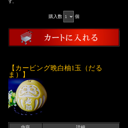
す。
購入数
個
【カービング晩白柚1玉（だる
ま）】
内容
詳細