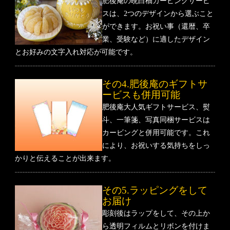
肥後庵の晩白柚カービングサービ
スは、2つのデザインから選ぶこと
ができます。お祝い事（還暦、卒
業、受験など）に適したデザイン
とお好みの文字入れ対応が可能です。
その4.肥後庵のギフトサ
ービスも併用可能
肥後庵大人気ギフトサービス、熨
斗、一筆箋、写真同梱サービスは
カービングと併用可能です。これ
により、お祝いする気持ちをしっ
かりと伝えることが出来ます。
その5.ラッピングをして
お届け
彫刻後はラップをして、その上か
ら透明フィルムとリボンを付けま